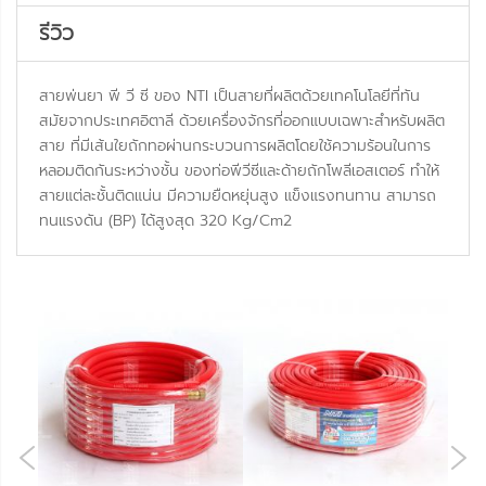
รีวิว
สายพ่นยา พี วี ซี ของ NTI เป็นสายที่ผลิตด้วยเทคโนโลยีที่ทัน
สมัยจากประเทศอิตาลี ด้วยเครื่องจักรที่ออกแบบเฉพาะสำหรับผลิต
สาย ที่มีเส้นใยถักทอผ่านกระบวนการผลิตโดยใช้ความร้อนในการ
หลอมติดกันระหว่างชั้น ของท่อพีวีซีและด้ายถักโพลีเอสเตอร์ ทำให้
สายแต่ละชั้นติดแน่น มีความยืดหยุ่นสูง แข็งแรงทนทาน สามารถ
ทนแรงดัน (BP) ได้สูงสุด 320 Kg/Cm2
NE
OUS