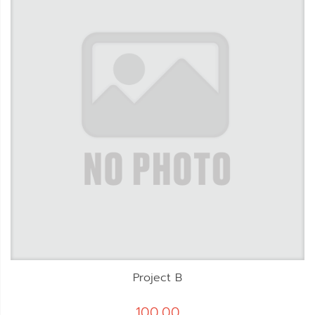
Project B
100.00