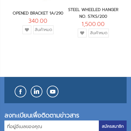
STEEL WHEELED HANGER
1
OPENED BRACKET 1A/290
H
NO. 57KS/200
340.00
1,500.00
เพิ่ม
สินค้าหมด
เพิ่ม
สินค้าหมด
เข้า
เข้า
ใน
ใน
รายการ
รายการ
โปรด
โปรด
ลงทะเบียนเพื่อติดตามข่าวสาร
สมัครสมาชิก