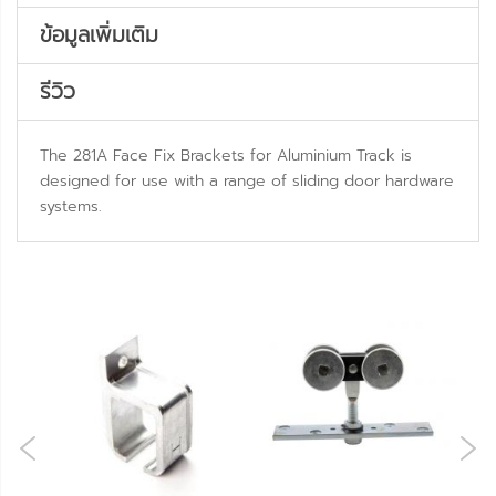
ข้อมูลเพิ่มเติม
รีวิว
The 281A Face Fix Brackets for Aluminium Track is
designed for use with a range of sliding door hardware
systems.
NE
OUS