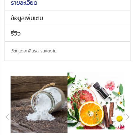
รายละเอียด
ข้อมูลเพิ่มเติม
รีวิว
วัตถุแต่งกลิ่นรส รสแตงโม
NE
OUS