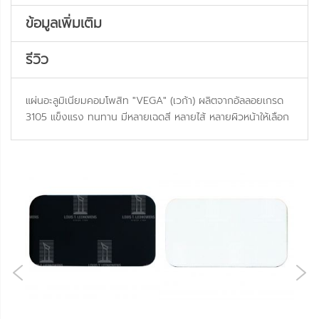
ข้อมูลเพิ่มเติม
รีวิว
แผ่นอะลูมิเนียมคอมโพสิท "VEGA" (เวก้า) ผลิตจากอัลลอยเกรด
3105 แข็งแรง ทนทาน มีหลายเฉดสี หลายไส้ หลายผิวหน้าให้เลือก
NE
OUS