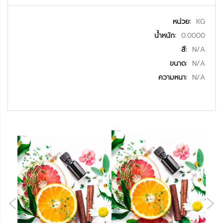
ข้อมูล
KG
เพิ่ม
0.0000
เติม
N/A
N/A
N/A
NE
OUS