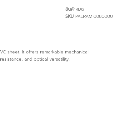
สินค้าหมด
SKU
PALRAMI0080000
PVC sheet. It offers remarkable mechanical
esistance, and optical versatility.