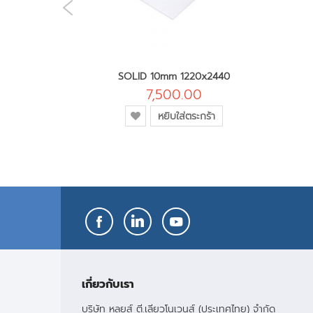
PREVIOUS
0x2440
SOLID 10mm 1220x2440
0
7,500.00
เพิ่ม
ะกร้า
หยิบใส่ตระกร้า
เข้า
ใน
รายการ
โปรด
เกี่ยวกับเรา
บริษัท หลุยส์ ตี.เลียวโนเวนส์ (ประเทศไทย) จำกัด