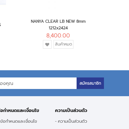
NANYA CLEAR LB NEW 8mm
S
PYX 1
1212x2424
8,400.00
เพ
เพิ่ม
สินค้าหมด
เข
เข้า
ใ
ใน
ร
รายการ
โ
โปรด
สมัครสมาชิก
้อกำหนดและเงื่อนไข
ความเป็นส่วนตัว
ข้อกำหนดและเงื่อนไข
ความเป็นส่วนตัว