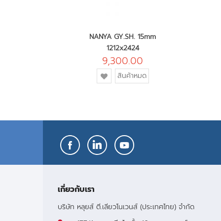
NANYA GY.SH. 15mm
25mm PE
1212x2424
0
9,300.00
ะกร้า
เพิ่ม
สินค้าหมด
เข้า
ใน
รายการ
โปรด
เกี่ยวกับเรา
บริษัท หลุยส์ ตี.เลียวโนเวนส์ (ประเทศไทย) จำกัด