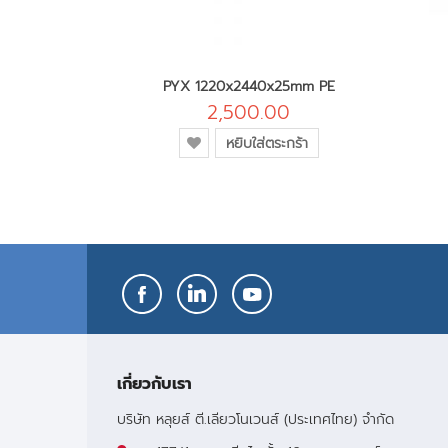
8mm CES
PYX 1220x2440x25mm PE
0
2,500.00
เพิ่ม
หมด
หยิบใส่ตระกร้า
เข้า
ใน
รายการ
โปรด
เกี่ยวกับเรา
บริษัท หลุยส์ ตี.เลียวโนเวนส์ (ประเทศไทย) จำกัด