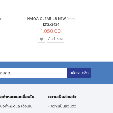
)
NANYA CLEAR LB NEW 1mm
PYX 1
1212x2424
1,050.00
เพ
เพิ่ม
สินค้าหมด
เข
เข้า
ใ
ใน
ร
รายการ
โ
โปรด
สมัครสมาชิก
้อกำหนดและเงื่อนไข
ความเป็นส่วนตัว
ข้อกำหนดและเงื่อนไข
ความเป็นส่วนตัว