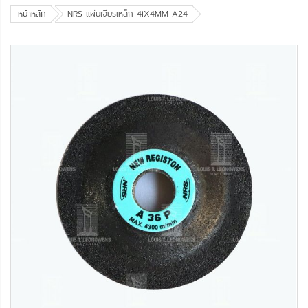
หน้าหลัก
NRS แผ่นเจียรเหล็ก 4iX4MM A24