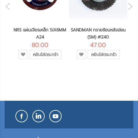
NE
OUS
ลส
NRS แผ่นเจียรเหล็ก 5iX6MM
SANDMAN ทรายซ้อนหลังอ่อน
SAND
A24
(SM) #240
หล
80.00
47.00
เพิ่ม
เพิ่ม
หยิบใส่ตระกร้า
หยิบใส่ตระกร้า
เข้า
เข้า
ใน
ใน
รายการ
รายการ
โปรด
โปรด