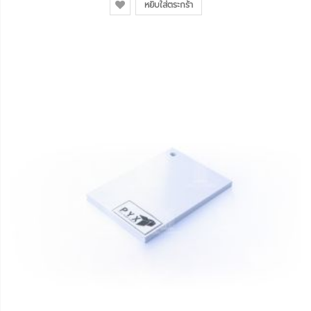
หยิบใส่ตระกร้า