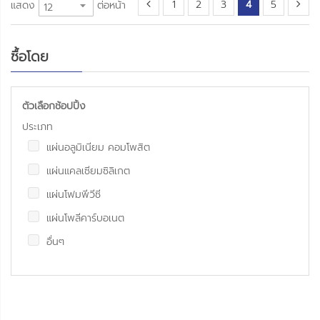
1
2
3
4
5
แสดง
ต่อหน้า
ซื้อโดย
ตัวเลือกช้อปปิ้ง
ประเภท
แผ่นอลูมิเนียม คอมโพสิต
แผ่นแคลเซียมซิลิเกต
แผ่นโฟมพีวีซี
แผ่นโพลีคาร์บอเนต
อื่นๆ