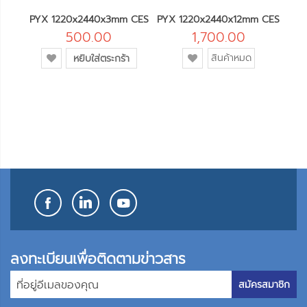
m CO
PYX 1220x2440x3mm CES
PYX 1220x2440x12mm CES
PYX
500.00
1,700.00
เพิ่ม
เพิ่ม
สินค้าหมด
หยิบใส่ตระกร้า
เข้า
เข้า
ใน
ใน
รายการ
รายการ
โปรด
โปรด
ลงทะเบียนเพื่อติดตามข่าวสาร
สมัครสมาชิก