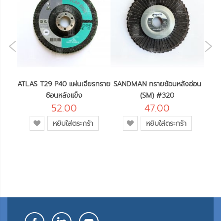
NE
OUS
ยซ้อน
ATLAS T29 P40 แผ่นเจียรทราย
SANDMAN ทรายซ้อนหลังอ่อน
SAN
#40
ซ้อนหลังแข็ง
(SM) #320
52.00
47.00
เพิ่ม
เพิ่ม
หยิบใส่ตระกร้า
หยิบใส่ตระกร้า
เข้า
เข้า
ใน
ใน
รายการ
รายการ
โปรด
โปรด