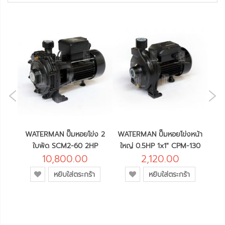
NE
OUS
ทช์
WATERMAN ปั๊มหอยโข่ง 2
WATERMAN ปั๊มหอยโข่งหน้า
WAT
W
ใบพัด SCM2-60 2HP
ใหญ่ 0.5HP 1x1" CPM-130
10,800.00
2,120.00
เพิ่ม
เพิ่ม
หยิบใส่ตระกร้า
หยิบใส่ตระกร้า
เข้า
เข้า
ใน
ใน
รายการ
รายการ