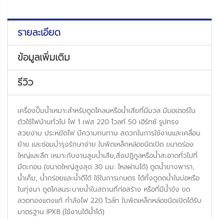
รายละเอียด
ข้อมูลเพิ่มเติม
รีวิว
เครื่องปั๊มน้ำเหมาะสำหรับดูดโคลนหรือน้ำเสียที่มีมวล มีมอเตอร์ใน
ตัวใช้ไฟบ้านทั่วไป ไฟ 1 เฟส 220 โวลท์ 50 เฮิร์ทซ์ รูปทรง
สวยงาม ประหยัดไฟ มีความทนทาน สดวกในการใช้งานและเคลื่อน
ย้าย และซ่อมบำรุงรักษาง่าย ใบพัดเหล็กหล่อชนิดเปิด ขนาดร่อง
ใหญ่และลึก เหมาะกับงานสูบน้ำเสีย,สิ่งปฏิกูลหรือน้ำสะอาดทั่วไปที่
มีตะกอน (ขนาดใหญ่สูงสุด 30 มม. ไหลผ่านได้) ดูดน้ำยางพารา,
น้ำเค็ม, น้ำกร่อยและน้ำดีได้ ใช้ในการเกษตร ได้ทั้งดูดดน้ำในบ่อหรือ
ในทุ่งนา ดูดโคลนระบายน้ำในสถานที่ก่อสร้าง หรือที่มีน้ำขัง ขด
ลวดทองแดงแท้ กำลังไฟ 220 โวล์ท ใบพัดเหล็กหล่อชนิดเปิดได้รับ
มาตรฐาน IPX8 (ใช้งานใต้น้ำได้)