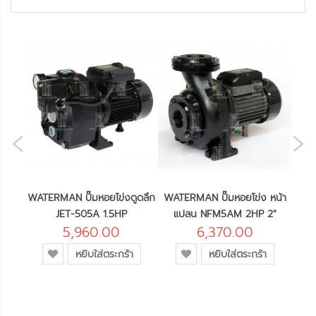
NE
OUS
งทรง
WATERMAN ปั๊มหอยโข่งดูดลึก
WATERMAN ปั๊มหอยโข่ง หน้า
WAT
JET-505A 1.5HP
แปลน NFM5AM 2HP 2"
5,960.00
6,370.00
เพิ่ม
เพิ่ม
หยิบใส่ตระกร้า
หยิบใส่ตระกร้า
เข้า
เข้า
ใน
ใน
รายการ
รายการ